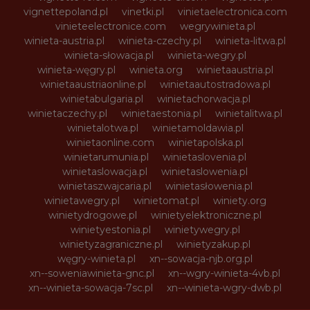
vignettepoland.pl
vinetki.pl
vinietaelectronica.com
vinieteelectronice.com
wegrywinieta.pl
winieta-austria.pl
winieta-czechy.pl
winieta-litwa.pl
winieta-słowacja.pl
winieta-wegry.pl
winieta-węgry.pl
winieta.org
winietaaustria.pl
winietaaustriaonline.pl
winietaautostradowa.pl
winietabulgaria.pl
winietachorwacja.pl
winietaczechy.pl
winietaestonia.pl
winietalitwa.pl
winietalotwa.pl
winietamoldawia.pl
winietaonline.com
winietapolska.pl
winietarumunia.pl
winietaslovenia.pl
winietaslowacja.pl
winietaslowenia.pl
winietaszwajcaria.pl
winietasłowenia.pl
winietawegry.pl
winietomat.pl
winiety.org
winietydrogowe.pl
winietyelektroniczne.pl
winietyestonia.pl
winietywegry.pl
winietyzagraniczne.pl
winietyzakup.pl
węgry-winieta.pl
xn--sowacja-njb.org.pl
xn--soweniawinieta-gnc.pl
xn--wgry-winieta-4vb.pl
xn--winieta-sowacja-7sc.pl
xn--winieta-wgry-dwb.pl