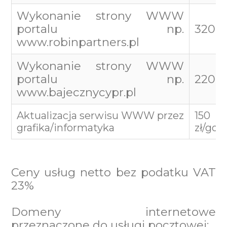
Wykonanie strony WWW
portalu np.
3200 
www.robinpartners.pl
Wykonanie strony WWW
portalu np.
22000
www.bajecznycypr.pl
Aktualizacja serwisu WWW przez
150
grafika/informatyka
zł/god
Ceny usług netto bez podatku VAT
23%
Domeny internetowe
przeznaczone do usługi pocztowej: