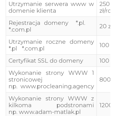
Utrzymanie serwera www w
250
domenie klienta
zł/roc
Rejestracja domeny *.pl.
20 zł
*.com.pl
Utrzymanie roczne domeny
100 zł
*.pl *.com.pl
Certyfikat SSL do domeny
100 zł
Wykonanie strony WWW 1
stronicowej
800 z
np.
www.procleaning.agency
Wykonanie strony WWW z
kilkoma podstronami
1200 z
np.
www.adam-matlak.pl