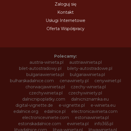
Zaloguj się
Kontakt
Usługi Internetowe
Oferta Współpracy
Polecamy:
austria-winieta.pl
austriawinieta.pl
bilet-autostradowy.pl
bilety-autostradowe.pl
bulgariawienieta.pl
bulgariawinieta.pl
bulharskadalnice.com
cenawiniety.pl
cenywiniet.pl
chorwacjawinieta.pl
czechy-winieta.pl
czechywinieta.pl
czechywiniety.pl
dalnicnipoplatky.com
dalnicniznamka.eu
digital-vignette.de
e-vignette.pl
e-winieta.eu
edalnice.org
edalnice.pl
electronicavinieta.com
electroniceviniete.com
estoniawinieta.pl
estonskadalnice.com
ewinieta.pl
info365.pl
litvadalnice.com
litwa-winieta.pl
litwawinieta.pl