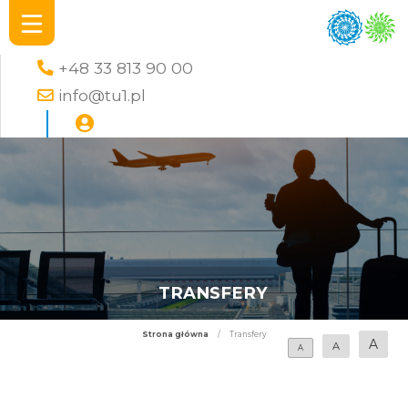
+48 33 813 90 00
info@tu1.pl
TRANSFERY
Strona główna
/
Transfery
A
A
A