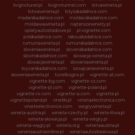
livignotunel.pl
livignotunnel.com
lotvawinieta.pl
lotwawinieta.pl
lotysskadalnice.com
madarskadalnice.com
moldavskadalnice.com
moldawiawinieta.pl
najtanszewiniety.pl
oplatyautostradowe.pl
pl-vignette.com
polskadalnice.com
rakouskadalnice.com
rumuniawinieta.pl
rumunskadalnice.com
sloveniawinieta.pl
slovenskadalnice.com
slovinskadalnice.com
slowacja-winieta.pl
slowacjawinieta.pl
sloweniawinieta.pl
svycarskadalnice.com
szwajcariawinieta.pl
słoweniawinieta.pl
tunellivigno.pl
vignette-at.com
vignette-bg.com
vignette-cz.com
vignette-pl.com
vignette-poland.pl
vignette-ro.com
vignette-si.com
vignette.pl
vignettepoland.pl
vinetki.pl
vinietaelectronica.com
vinieteelectronice.com
wegrywinieta.pl
winieta-austria.pl
winieta-czechy.pl
winieta-litwa.pl
winieta-słowacja.pl
winieta-wegry.pl
winieta-węgry.pl
winieta.org
winietaaustria.pl
winietaaustriaonline.pl
winietaautostradowa.pl